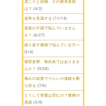
肩こりと頭痛、その根本原因
は？
(4/3)
姿勢を意識する
(11/14)
産後の不調で悩んでいません
か？
(6/27)
繰り返す腰痛で悩んでいる方へ
(3/4)
猫背姿勢、無自覚ではありませ
んか？
(9/28)
痛みの改善でつらいの連鎖を断
ち切る
(7/6)
どうして骨盤は歪むの？腰痛の
原因
(5/9)