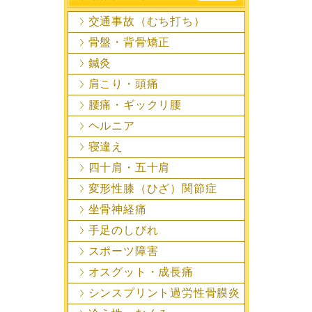
交通事故（むち打ち）
骨盤・背骨矯正
鍼灸
肩こり・頭痛
腰痛・ギックリ腰
ヘルニア
寝違え
四十肩・五十肩
変形性膝（ひざ）関節症
坐骨神経痛
手足のしびれ
スポーツ障害
オスグット・成長痛
シンスプリント過労性骨膜炎