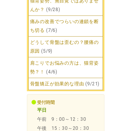
猫背姿勢、無自覚ではありませ
んか？
(9/28)
痛みの改善でつらいの連鎖を断
ち切る
(7/6)
どうして骨盤は歪むの？腰痛の
原因
(5/9)
肩こりでお悩みの方は、猫背姿
勢？！
(4/6)
骨盤矯正が効果的な理由
(9/21)
平日
午前
9：00～12：30
午後
15：30～20：30