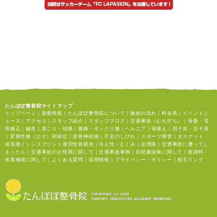
たんぽぽ整骨院サイトマップ
トップページ
｜
新着情報
｜
たんぽぽ整骨院について
｜
施術の流れ
｜
料金表
｜
イベントニ
ュース
｜
アクセス
｜
スタッフ紹介
｜
スタッフブログ
｜
交通事故（むち打ち）
｜
骨盤・背
骨矯正
｜
鍼灸
｜
肩こり・頭痛
｜
腰痛・ギックリ腰
｜
ヘルニア
｜
寝違え
｜
四十肩・五十肩
｜
変形性膝（ひざ）関節症
｜
坐骨神経痛
｜
手足のしびれ
｜
スポーツ障害
｜
オスグット・
成長痛
｜
シンスプリント過労性骨膜炎
｜
冷え性・むくみ
｜
生理痛
｜
交通事故に遭ってし
まったら
｜
交通事故のお怪我に関して
｜
交通事故事例
｜
自賠責保険に関して
｜
慰謝料・
休業補償に関して
｜
よくある質問
｜
採用情報
｜
プライバシー・ポリシー
｜
相互リンク